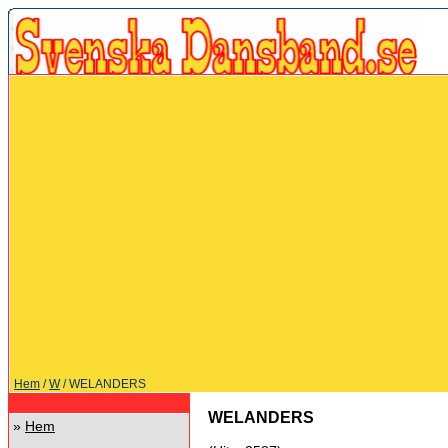
Hem
/
W
/ WELANDERS
WELANDERS
»
Hem