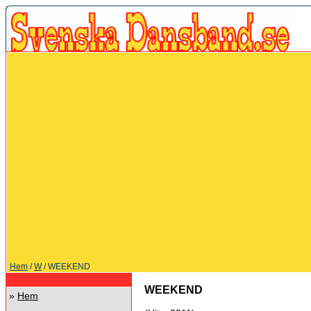
Hem
/
W
/ WEEKEND
WEEKEND
»
Hem