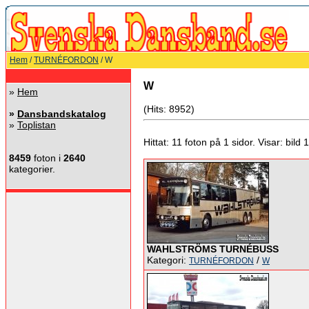
Hem
/
TURNÉFORDON
/ W
W
»
Hem
(Hits: 8952)
»
Dansbandskatalog
»
Toplistan
Hittat: 11 foton på 1 sidor. Visar: bild 1 
8459
foton i
2640
kategorier.
WAHLSTRÖMS TURNÉBUSS
Kategori:
/
TURNÉFORDON
W