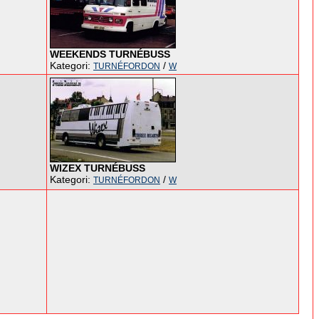
WEEKENDS TURNÉBUSS
Kategori:
/
TURNÉFORDON
W
WIZEX TURNÉBUSS
Kategori:
/
TURNÉFORDON
W