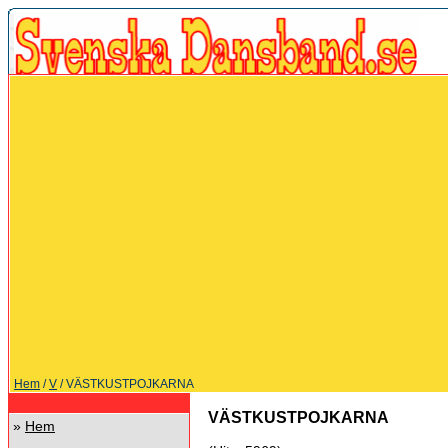
Hem
/
V
/ VÄSTKUSTPOJKARNA
VÄSTKUSTPOJKARNA
»
Hem