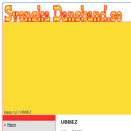
Hem
/
U
/ UBBEZ
UBBEZ
»
Hem