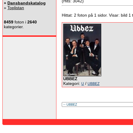
(Hits: 3042)
»
Dansbandskatalog
»
Toplistan
Hittat: 2 foton på 1 sidor. Visar: bild 1 ti
8459
foton i
2640
kategorier.
UBBEZ
Kategori:
/
U
UBBEZ