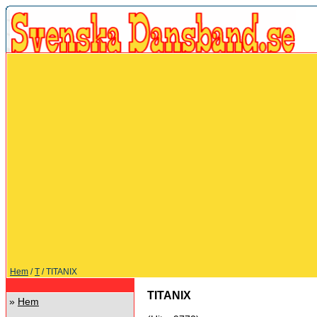
Hem
/
T
/ TITANIX
TITANIX
»
Hem