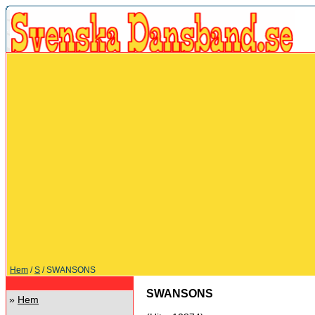
Hem
/
S
/ SWANSONS
SWANSONS
»
Hem