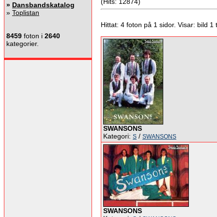
(Hits: 12874)
»
Dansbandskatalog
»
Toplistan
Hittat: 4 foton på 1 sidor. Visar: bild 1 ti
8459
foton i
2640
kategorier.
SWANSONS
Kategori:
/
S
SWANSONS
SWANSONS