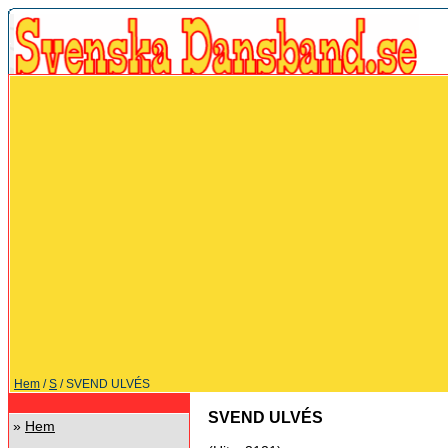
Hem
/
S
/ SVEND ULVÉS
SVEND ULVÉS
»
Hem