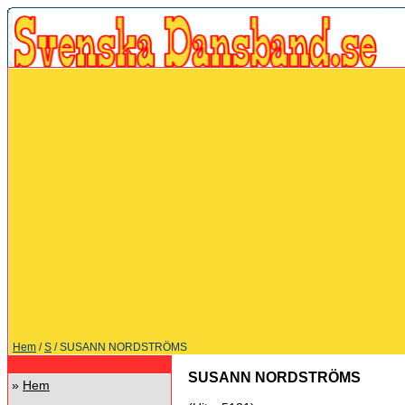
Hem
/
S
/ SUSANN NORDSTRÖMS
SUSANN NORDSTRÖMS
»
Hem