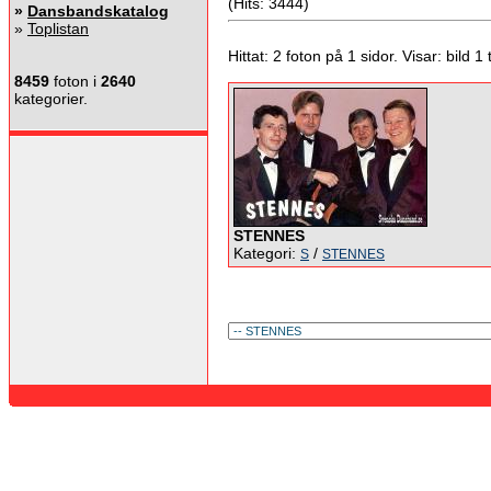
(Hits: 3444)
»
Dansbandskatalog
»
Toplistan
Hittat: 2 foton på 1 sidor. Visar: bild 1 ti
8459
foton i
2640
kategorier.
STENNES
Kategori:
/
S
STENNES