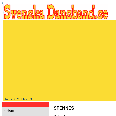
Hem
/
S
/ STENNES
STENNES
»
Hem