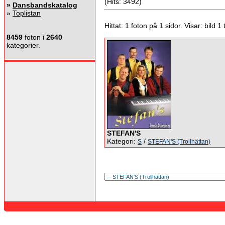
(Hits: 3492)
»
Dansbandskatalog
»
Toplistan
Hittat: 1 foton på 1 sidor. Visar: bild 1 ti
8459
foton i
2640
kategorier.
STEFAN'S
Kategori:
/
S
STEFAN'S (Trollhättan)