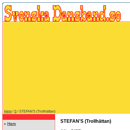
Hem
/
S
/ STEFAN'S (Trollhättan)
STEFAN'S (Trollhättan)
»
Hem