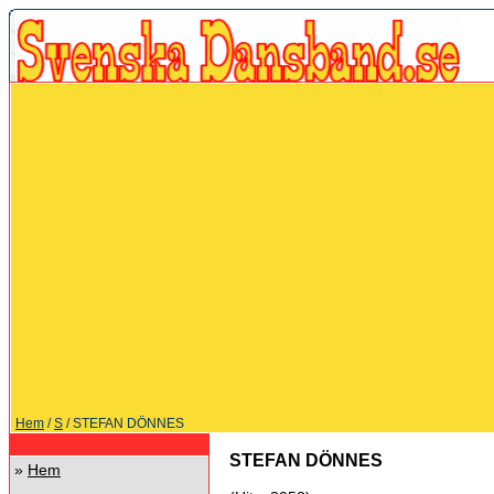
Hem
/
S
/ STEFAN DÖNNES
STEFAN DÖNNES
»
Hem