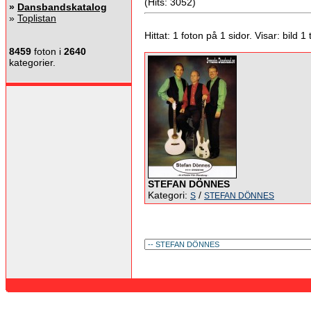
(Hits: 3052)
»
Dansbandskatalog
»
Toplistan
Hittat: 1 foton på 1 sidor. Visar: bild 1 ti
8459
foton i
2640
kategorier.
STEFAN DÖNNES
Kategori:
/
S
STEFAN DÖNNES