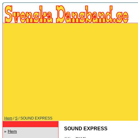
Hem
/
S
/ SOUND EXPRESS
SOUND EXPRESS
»
Hem