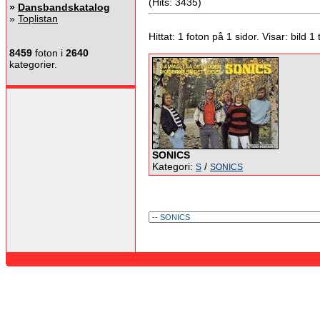
(Hits: 3435)
»
Dansbandskatalog
»
Toplistan
Hittat: 1 foton på 1 sidor. Visar: bild 1 ti
8459
foton i
2640
kategorier.
SONICS
Kategori:
/
S
SONICS