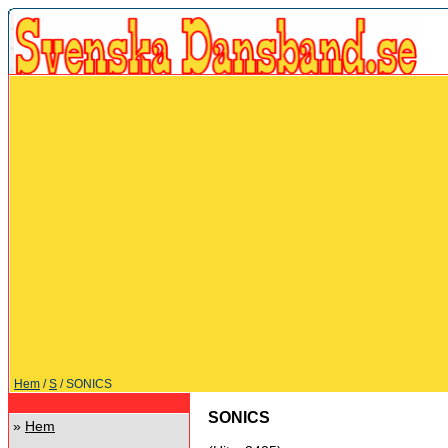
Hem
/
S
/ SONICS
SONICS
»
Hem