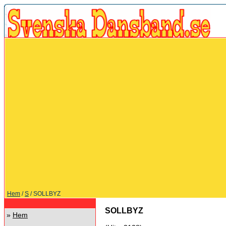
Hem
/
S
/ SOLLBYZ
SOLLBYZ
»
Hem