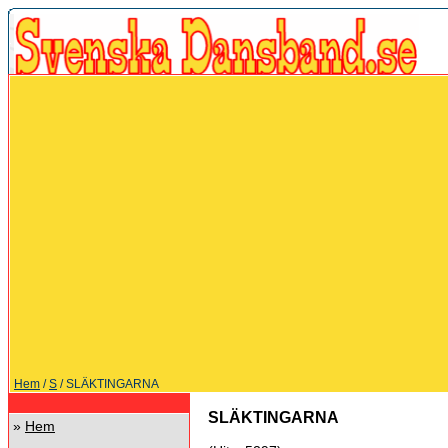
Hem
/
S
/ SLÄKTINGARNA
SLÄKTINGARNA
»
Hem