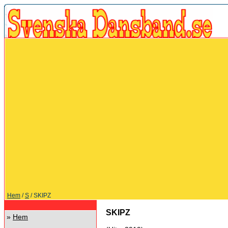
Hem
/
S
/ SKIPZ
SKIPZ
»
Hem