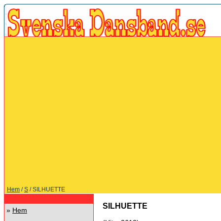
Hem
/
S
/ SILHUETTE
SILHUETTE
»
Hem