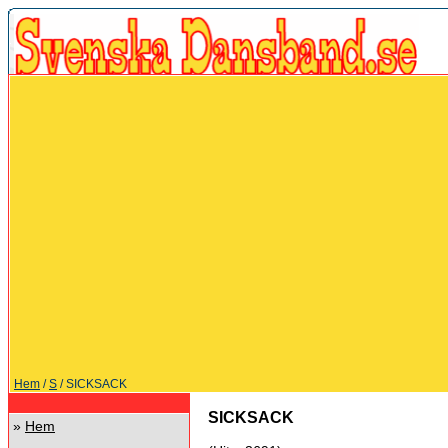
Hem
/
S
/ SICKSACK
SICKSACK
»
Hem