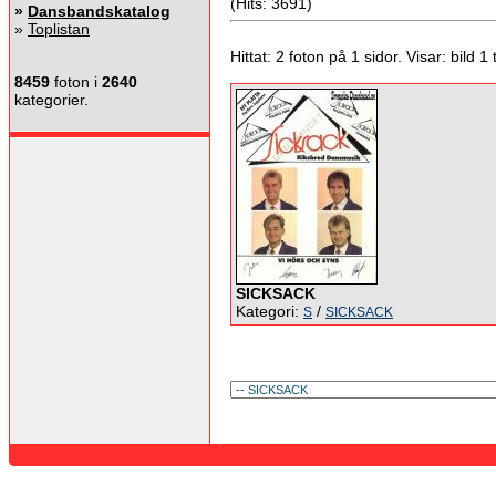
(Hits: 3691)
»
Dansbandskatalog
»
Toplistan
Hittat: 2 foton på 1 sidor. Visar: bild 1 ti
8459
foton i
2640
kategorier.
SICKSACK
Kategori:
/
S
SICKSACK