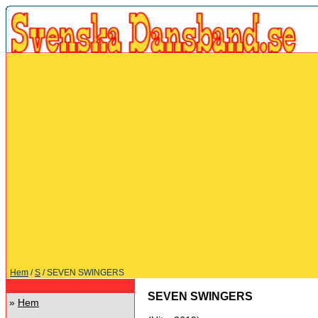
Hem
/
S
/ SEVEN SWINGERS
SEVEN SWINGERS
»
Hem