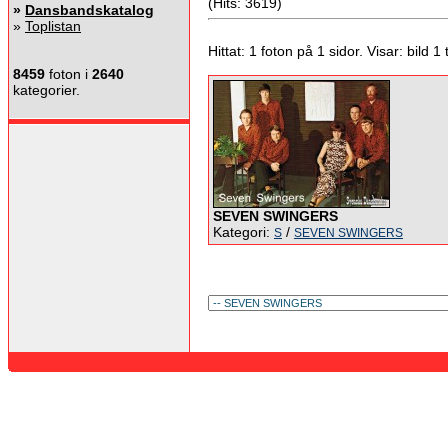
(Hits: 3619)
»
Dansbandskatalog
»
Toplistan
Hittat: 1 foton på 1 sidor. Visar: bild 1 ti
8459
foton i
2640
kategorier.
SEVEN SWINGERS
Kategori:
/
S
SEVEN SWINGERS