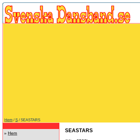
Hem
/
S
/ SEASTARS
SEASTARS
»
Hem