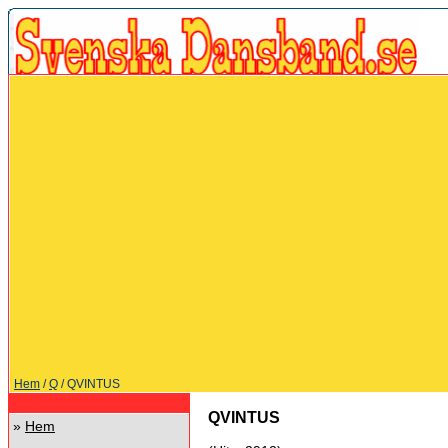
Hem
/
Q
/ QVINTUS
QVINTUS
»
Hem