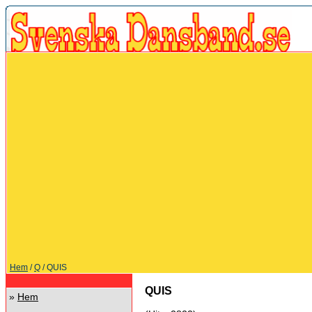
Hem
/
Q
/ QUIS
QUIS
»
Hem