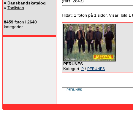
(Hits: 2843)
»
Dansbandskatalog
»
Toplistan
Hittat: 1 foton på 1 sidor. Visar: bild 1 ti
8459
foton i
2640
kategorier.
PERUNES
Kategori:
/
P
PERUNES