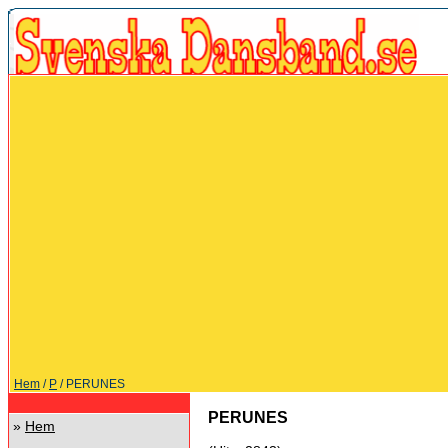
Hem
/
P
/ PERUNES
PERUNES
»
Hem