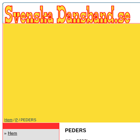
Hem
/
P
/ PEDERS
PEDERS
»
Hem