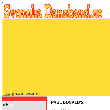
Hem
/
P
/ PAUL DONALD'S
PAUL DONALD'S
»
Hem