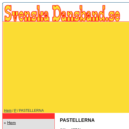
Hem
/
P
/ PASTELLERNA
PASTELLERNA
»
Hem