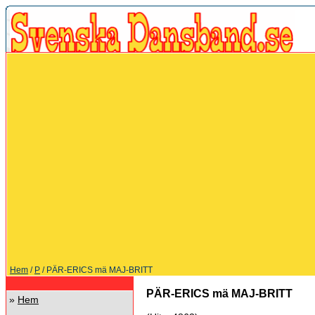
Hem
/
P
/ PÄR-ERICS mä MAJ-BRITT
PÄR-ERICS mä MAJ-BRITT
»
Hem