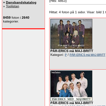
(Hits: 4863)
»
Dansbandskatalog
»
Toplistan
Hittat: 4 foton på 1 sidor. Visar: bild 1 ti
8459
foton i
2640
kategorier.
PÄR-ERICS mä MAJ-BRITT
Kategori:
/
P
PÄR-ERICS mä MAJ-BRITT
PÄR-ERICS mä MAJ-BRITT