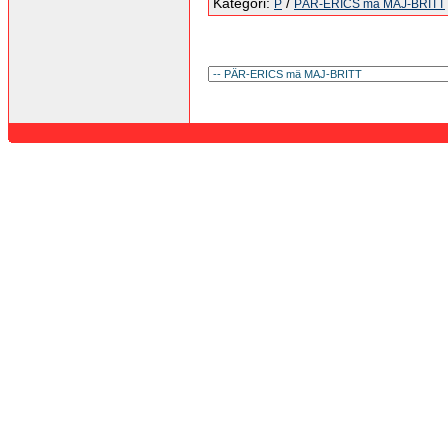
Kategori:
/
P
PÄR-ERICS mä MAJ-BRITT