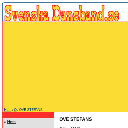
Hem
/
O
/ OVE STEFANS
OVE STEFANS
»
Hem