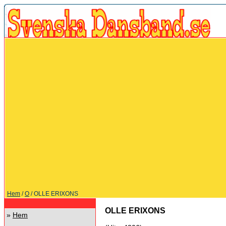
Hem
/
O
/ OLLE ERIXONS
OLLE ERIXONS
»
Hem