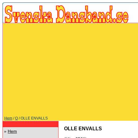
Hem
/
O
/ OLLE ENVALLS
OLLE ENVALLS
»
Hem