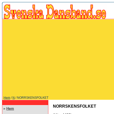
Hem
/
N
/ NORRSKENSFOLKET
NORRSKENSFOLKET
»
Hem