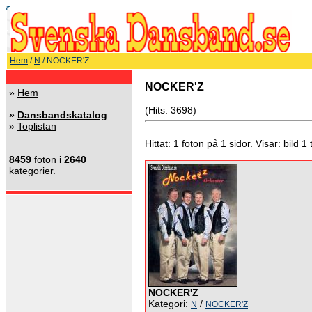
Hem
/
N
/ NOCKER'Z
NOCKER'Z
»
Hem
(Hits: 3698)
»
Dansbandskatalog
»
Toplistan
Hittat: 1 foton på 1 sidor. Visar: bild 1 ti
8459
foton i
2640
kategorier.
NOCKER'Z
Kategori:
/
N
NOCKER'Z