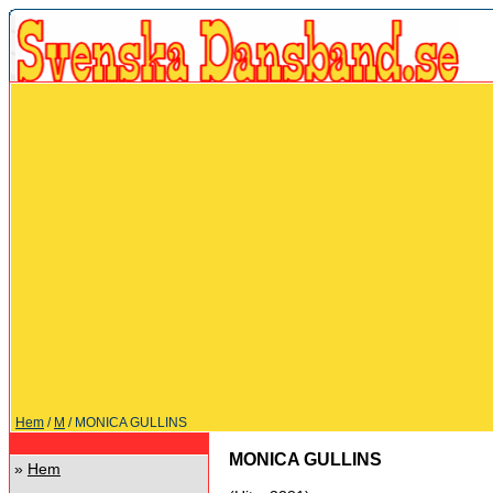
Hem
/
M
/ MONICA GULLINS
MONICA GULLINS
»
Hem