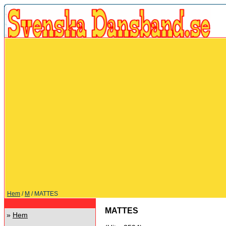
Hem
/
M
/ MATTES
MATTES
»
Hem