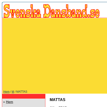
Hem
/
M
/ MATTAS
MATTAS
»
Hem