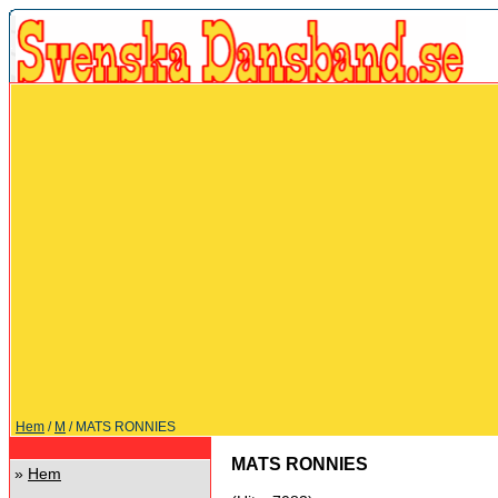
Hem
/
M
/ MATS RONNIES
MATS RONNIES
»
Hem