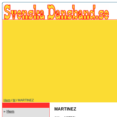
Hem
/
M
/ MARTINEZ
MARTINEZ
»
Hem