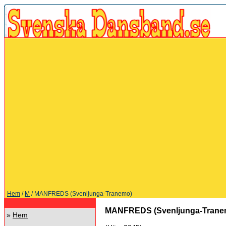
Hem
/
M
/ MANFREDS (Svenljunga-Tranemo)
MANFREDS (Svenljunga-Trane
»
Hem