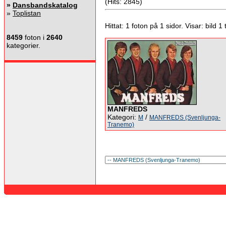
(Hits: 2845)
»
Dansbandskatalog
»
Toplistan
Hittat: 1 foton på 1 sidor. Visar: bild 1 ti
8459
foton i
2640
kategorier.
MANFREDS
Kategori:
/
M
MANFREDS (Svenljunga-
Tranemo)