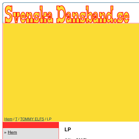
Hem
/
T
/
TOMMY ELFS
/ LP
LP
»
Hem