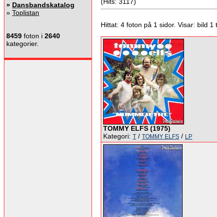
(Hits: 3117)
»
Dansbandskatalog
»
Toplistan
Hittat: 4 foton på 1 sidor. Visar: bild 1 ti
8459
foton i
2640
kategorier.
TOMMY ELFS (1975)
Kategori:
/
/
T
TOMMY ELFS
LP