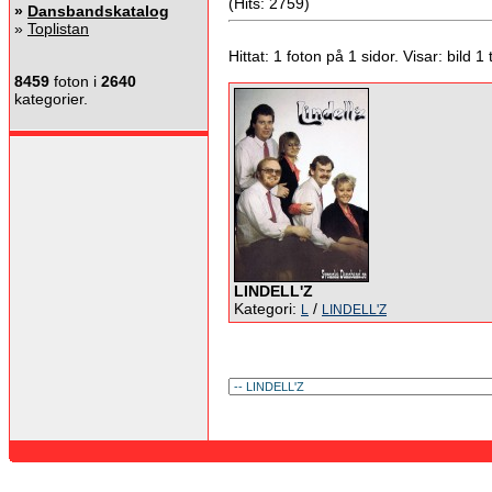
(Hits: 2759)
»
Dansbandskatalog
»
Toplistan
Hittat: 1 foton på 1 sidor. Visar: bild 1 ti
8459
foton i
2640
kategorier.
LINDELL'Z
Kategori:
/
L
LINDELL'Z