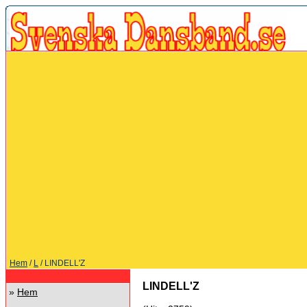
Hem
/
L
/ LINDELL'Z
LINDELL'Z
»
Hem