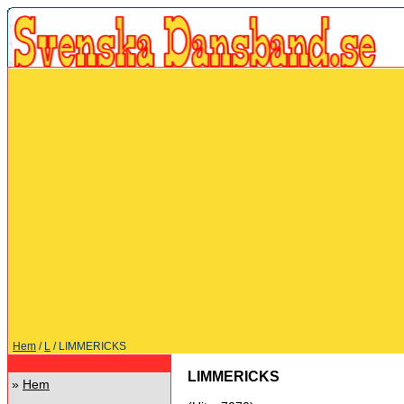
Hem
/
L
/ LIMMERICKS
LIMMERICKS
»
Hem