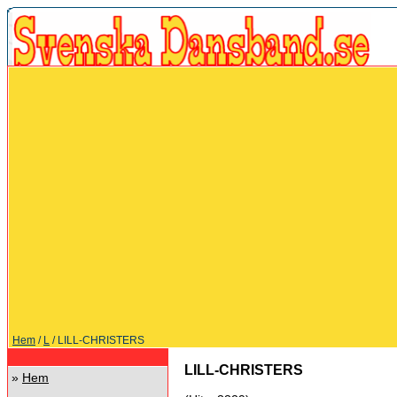
Hem
/
L
/ LILL-CHRISTERS
LILL-CHRISTERS
»
Hem