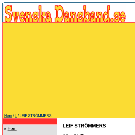
Hem
/
L
/ LEIF STRÖMMERS
LEIF STRÖMMERS
»
Hem