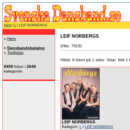
Hem
/
L
/ LEIF NORBERGS
LEIF NORBERGS
»
Hem
(Hits: 7919)
»
Dansbandskatalog
»
Toplistan
Hittat: 6 foton på 1 sidor. Visar: bild 1 ti
8459
foton i
2640
kategorier.
LEIF NORBERGS
Kategori:
/
L
LEIF NORBERGS