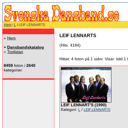
Hem
/
L
/ LEIF LENNARTS
LEIF LENNARTS
»
Hem
(Hits: 4184)
»
Dansbandskatalog
»
Toplistan
Hittat: 4 foton på 1 sidor. Visar: bild 1 ti
8459
foton i
2640
kategorier.
LEIF LENNART'S (1990)
Kategori:
/
L
LEIF LENNARTS