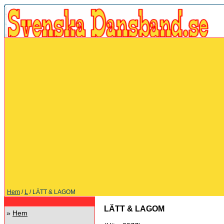
Hem
/
L
/ LÄTT & LAGOM
LÄTT & LAGOM
»
Hem