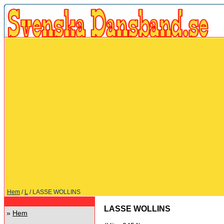
Hem
/
L
/ LASSE WOLLINS
LASSE WOLLINS
»
Hem