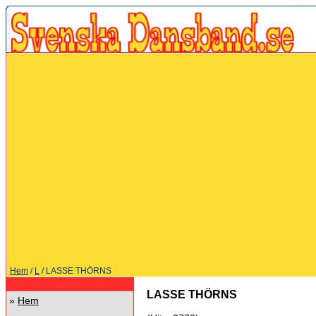
Hem
/
L
/ LASSE THÖRNS
LASSE THÖRNS
»
Hem