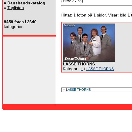
(Hits: 3773)
»
Dansbandskatalog
»
Toplistan
Hittat: 1 foton på 1 sidor. Visar: bild 1 ti
8459
foton i
2640
kategorier.
LASSE THÖRNS
Kategori:
/
L
LASSE THÖRNS