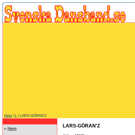
Hem
/
L
/ LARS-GÖRAN'Z
LARS-GÖRAN'Z
»
Hem